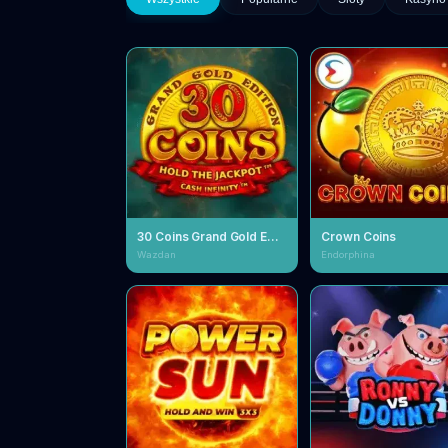
30 Coins Grand Gold Edition
Crown Coins
Wazdan
Endorphina