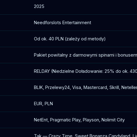
2025
Needforslots Entertainment
Od ok. 40 PLN (zależy od metody)
Pakiet powitalny z darmowymi spinami i bonus
RELDAY (Niedzielne Doładowanie: 25% do ok. 43
BLIK, Przelewy24, Visa, Mastercard, Skrill, Netell
EUR, PLN
NetEnt, Pragmatic Play, Playson, Nolimit City
Tak — Crazy Time, Sweet Bonanza Candyland, Lig