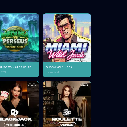
Medusa vs Perseus: Stone Duel
Miami Wild Jack
IC21
GameBeat