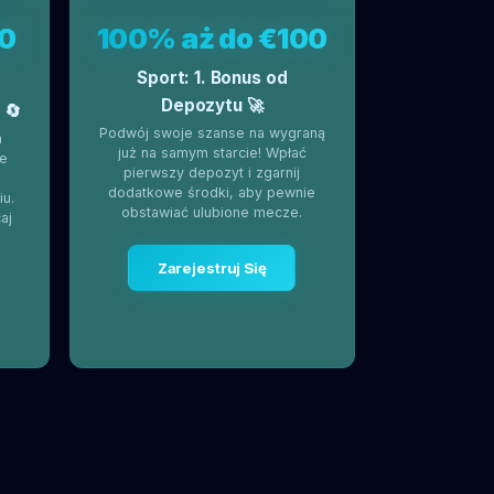
00
100% aż do €100
Sport: 1. Bonus od
Depozytu 🚀
 🔄
Podwój swoje szanse na wygraną
n
już na samym starcie! Wpłać
je
pierwszy depozyt i zgarnij
dodatkowe środki, aby pewnie
iu.
obstawiać ulubione mecze.
aj
Zarejestruj Się