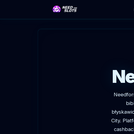
Skip to main content
Ne
Needfor
bib
błyskawic
City. Pla
cashbac