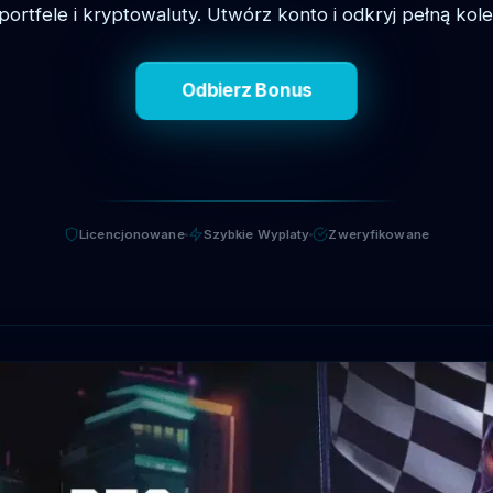
-portfele i kryptowaluty. Utwórz konto i odkryj pełną kolek
Odbierz Bonus
Licencjonowane
Szybkie Wyplaty
Zweryfikowane