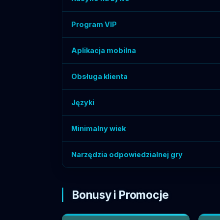
Program VIP
Aplikacja mobilna
Obsługa klienta
Języki
Minimalny wiek
Narzędzia odpowiedzialnej gry
Bonusy i Promocje